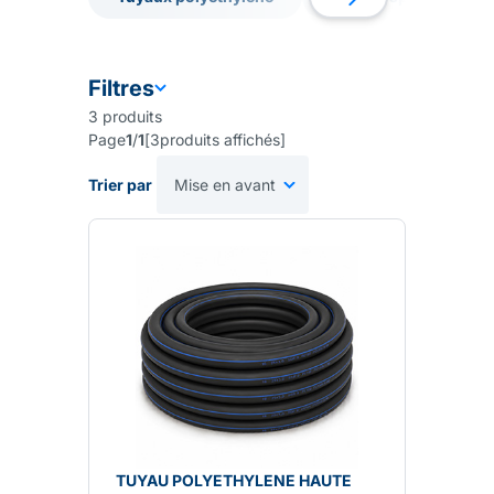
Tuyaux polyethylene
Tuyaux spiralés
Filtres
3
produits
Page
1
/
1
[
3
produits affichés
]
Trier par
TUYAU POLYETHYLENE HAUTE