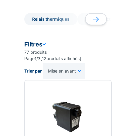
Relais thermiques
Cables électriques
Relais thermiques
Cables électriques
Filtres
77
produits
Page
1
/
7
[
12
produits affichés
]
Trier par