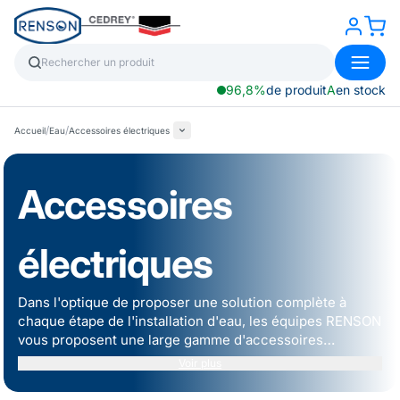
96,8%
de produit
A
en stock
/
/
Accueil
Eau
Accessoires électriques
Accessoires
électriques
Dans l'optique de proposer une solution complète à
chaque étape de l'installation d'eau, les équipes RENSON
vous proposent une large gamme d'accessoires
électriques :
câbles
,
disjoncteurs
,
pressostats
et
Voir plus
démarreurs
.