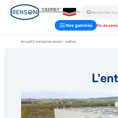
Nos gammes
Fin de série
Accueil
/
L'entreprise renson - cedrey
L'en