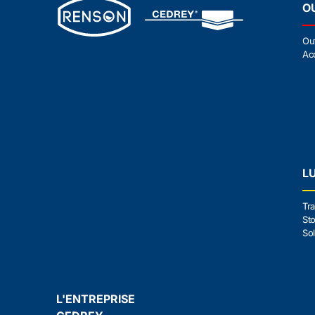
O
Ou
Ac
L
Tra
Sto
Sol
L'ENTREPRISE