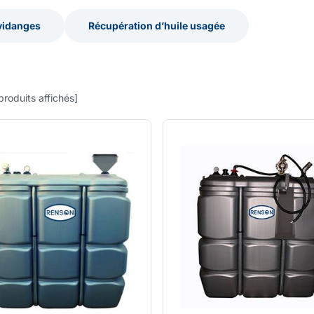
vidanges
Récupération d’huile usagée
vidanges
Récupération d’huile usagée
produits affichés
]