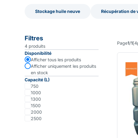
Stockage huile neuve
Récupération de 
Stockage huile neuve
Récupération de 
Filtres
Page
1
/
1
[
4
4
produits
Disponibilité
Afficher tous les produits
Afficher uniquement les produits
en stock
Capacité (L)
750
1000
1300
1500
2000
2500