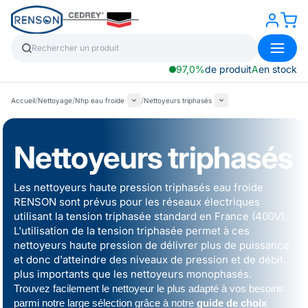
97,0%
de produit
A
en stock
/
/
/
Accueil
Nettoyage
Nhp eau froide
Nettoyeurs triphasés
Nettoyeurs triphasés
Les nettoyeurs haute pression triphasés eau froide
RENSON sont prévus pour les réseaux électriques
utilisant la tension triphasée standard en France (400V).
L'utilisation de la tension triphasée permet à ces
nettoyeurs haute pression de délivrer plus de puissance
et donc d'atteindre des niveaux de pression et de débit
plus importants que les
nettoyeurs monophasés
.
Trouvez facilement le nettoyeur le plus adapté à vos besoins
parmi notre large sélection grâce à notre
guide de choix