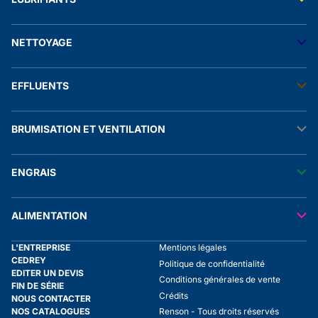
Accessoires électriques
Stockage fuel
Manomètres
Raccords et autres accessoires
Transfert lubrifiants
Stockage adblue®
NETTOYAGE
Stockage lubrifiants
Transfert produit chimique
Solution de rétention
Stockage biofuel
Nhp eau froide
EFFLUENTS
Nhp eau chaude
Stations de lavage
Aspirateurs
Raclâge lisier
Accessoires nhp
BRUMISATION ET VENTILATION
Malaxage lisier
Nébulisateurs
Tuyaux
Pompes et accessoires lisier
Brumisation
Séparation lisier
ENGRAIS
Ventilation
Aspersion
Transfert engrais
ALIMENTATION
Transfert liquide alimentaire
L'ENTREPRISE
Mentions légales
Stockage liquide alimentaire
CEDREY
Politique de confidentialité
Tuyaux
EDITER UN DEVIS
Conditions générales de vente
FIN DE SÉRIE
Crédits
NOUS CONTACTER
NOS CATALOGUES
Renson - Tous droits réservés