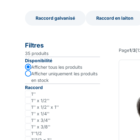
Raccord galvanisé
Raccord en laiton
Raccord galvanisé
Raccord en laiton
Filtres
Page
1
/
3
[
1
35
produits
Disponibilité
Afficher tous les produits
Afficher uniquement les produits
en stock
Raccord
1''
1'' x 1/2''
1'' x 1/2'' x 1''
1'' x 1/4''
1'' x 3/4''
1'' x 3/8''
1''1/2
1''1/2 x 1''