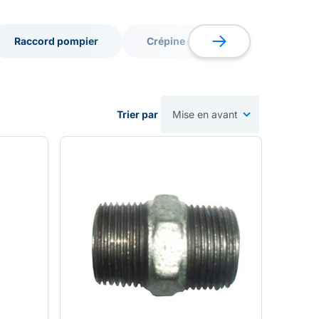
Raccord pompier
Crépine et clapet
Collier 
Raccord pompier
Crépine et clapet
Collier 
Trier par