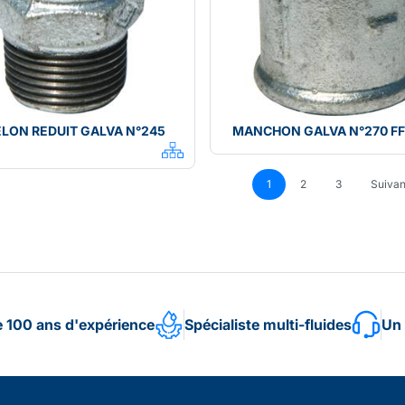
LON REDUIT GALVA N°245
MANCHON GALVA N°270 FF
1
2
3
Suivan
e 100 ans d'expérience
Spécialiste multi-fluides
Un 