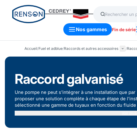
Nos gammes
Fin de série
Accueil
/
Fuel et adblue
/
Raccords et autres accessoires
/
Racco
Raccord galvanisé
Une pompe ne peut s'intégrer à une installation que par l
proposer une solution complète à chaque étape de l'ins
sélectionné une gamme de tuyaux en fonction du fluide à
Découvrez notre gamme de tuyaux Polyéthylènes, Spiralés
Voir plus