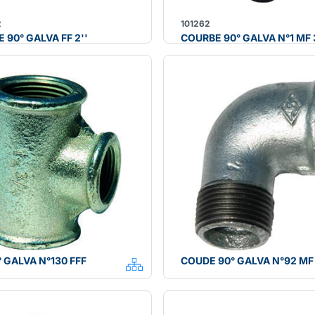
2
101262
 90° GALVA FF 2''
COURBE 90° GALVA N°1 MF 3
° GALVA N°130 FFF
COUDE 90° GALVA N°92 MF