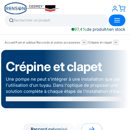
97,4%
de produit
A
en stock
/
/
/
Accueil
Fuel et adblue
Raccords et autres accessoires
Crépine et clapet
Crépine et clapet
Une pompe ne peut s'intégrer à une installation que par
l'utilisation d'un tuyau. Dans l'optique de proposer une
solution complète à chaque étape de l'installation d'eau,
les équipes RENSON ont sélectionné une gamme de
Voir plus
tuyaux en fonction du fluide à transférer et de la
pression à respecter. Découvrez notre gamme de tuyaux
Polyéthylènes, Spiralés, Cristal, d'Arrosage & Plats.
Raccord galvanisé
Raccord en laiton