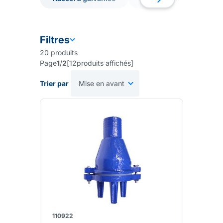
Raccord galvanisé
Raccord en laiton
Filtres
20
produits
Page
1
/
2
[
12
produits affichés
]
Trier par
110922