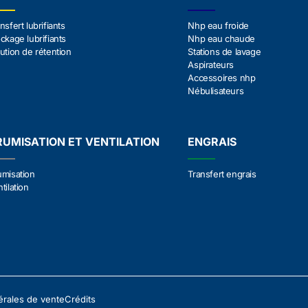
nsfert lubrifiants
Nhp eau froide
ckage lubrifiants
Nhp eau chaude
ution de rétention
Stations de lavage
Aspirateurs
Accessoires nhp
Nébulisateurs
RUMISATION ET VENTILATION
ENGRAIS
umisation
Transfert engrais
tilation
érales de vente
Crédits