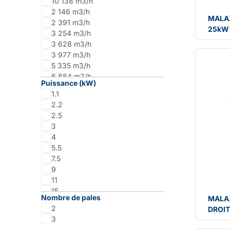
10 138 m3/h
2 146 m3/h
MALAX
2 391 m3/h
25kW
3 254 m3/h
3 628 m3/h
3 977 m3/h
5 335 m3/h
6 884 m3/h
Puissance (kW)
876 m3/h
1.1
2.2
2.5
3
4
5.5
7.5
9
11
15
Nombre de pales
MALA
18.5
2
DROI
25
3