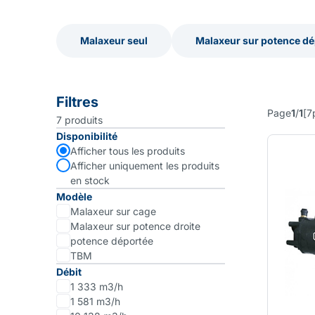
Malaxeur seul
Malaxeur sur potence dé
Malaxeur seul
Malaxeur sur potence dé
Filtres
Page
1
/
1
[
7
7
produits
Disponibilité
Afficher tous les produits
Afficher uniquement les produits
en stock
Modèle
Malaxeur sur cage
Malaxeur sur potence droite
potence déportée
TBM
Débit
1 333 m3/h
1 581 m3/h