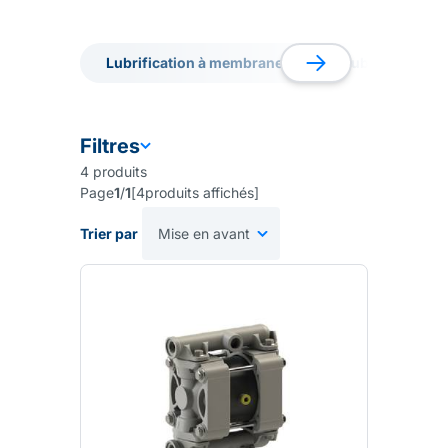
correspondra le mieux à votre besoin.
Lubrification à membranes
Lubrification 
Lubrification à membranes
Lubrification 
Filtres
4
produits
Page
1
/
1
[
4
produits affichés
]
Trier par