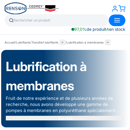
97,0%
de produit
A
en stock
/
/
/
Accueil
Lubrifiants
Transfert lubrifiants
Lubrification à membranes
Lubrification à
membranes
Fruit de notre expérience et de plusieurs années de
recherche, nous avons développé une gamme de
pompes à membranes en polyuréthane spécialement
étudiée pour le transfert d'huiles neuves et une gamme
Voir plus
de pompes à membranes en téflon pour l'évacuation
d'huiles usagées, à vous de choisir celle qui