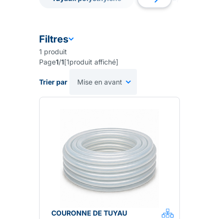
Tuyaux polyethylene
Tuyaux spiralés
Filtres
1
produit
Page
1
/
1
[
1
produit affiché
]
Trier par
COURONNE DE TUYAU