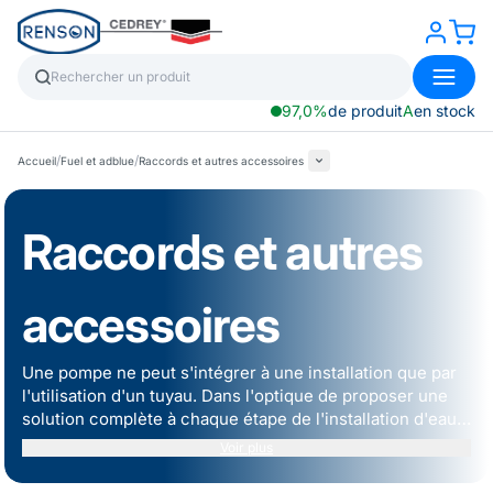
97,0%
de produit
A
en stock
/
/
Accueil
Fuel et adblue
Raccords et autres accessoires
Raccords et autres
accessoires
Une pompe ne peut s'intégrer à une installation que par
l'utilisation d'un tuyau. Dans l'optique de proposer une
solution complète à chaque étape de l'installation d'eau,
les équipes RENSON ont sélectionné une gamme de
Voir plus
tuyaux en fonction du fluide à transférer et de la
pression à respecter. Découvrez notre gamme de tuyaux