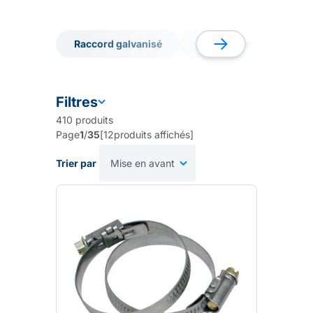
Polyéthylènes, Spiralés, Cristal, d'Arrosage & Plats.
Raccord galvanisé
Raccord en laiton
Raccord galvanisé
Raccord en laiton
Filtres
410
produits
Page
1
/
35
[
12
produits affichés
]
Trier par