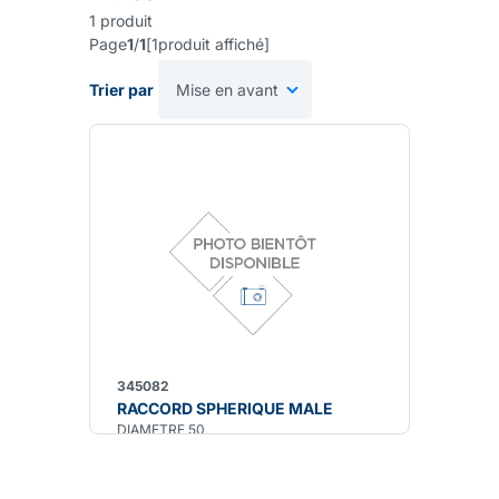
1
produit
Page
1
/
1
[
1
produit affiché
]
Trier par
345082
RACCORD SPHERIQUE MALE
DIAMETRE 50