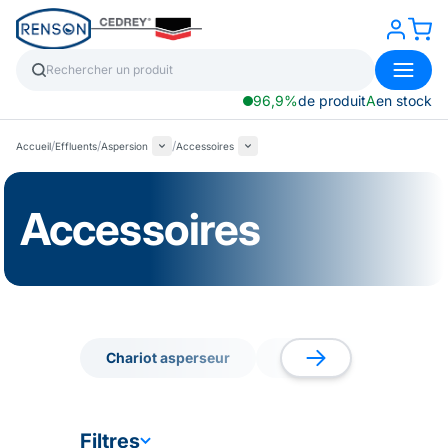
96,9%
de produit
A
en stock
/
/
/
Accueil
Effluents
Aspersion
Accessoires
Accessoires
Chariot asperseur
Irrigation
Access
Chariot asperseur
Irrigation
Access
Filtres