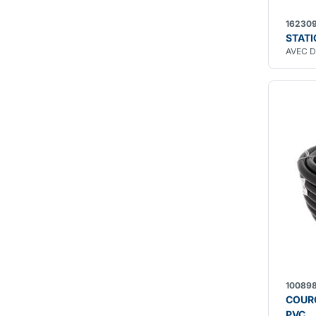
16230
STATI
AVEC 
10089
COUR
PVC