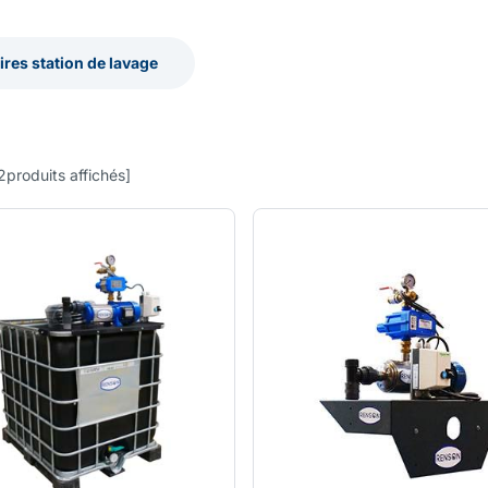
res station de lavage
res station de lavage
2
produits affichés
]