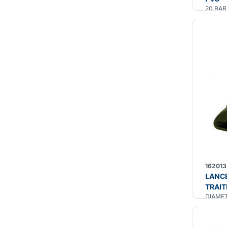
20 BAR
162013
LANCE
TRAIT
DIAMET