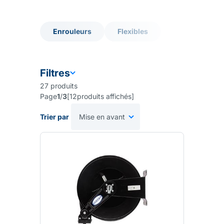
Enrouleurs
Flexibles
Enrouleurs
Flexibles
Filtres
27
produits
Page
1
/
3
[
12
produits affichés
]
Trier par