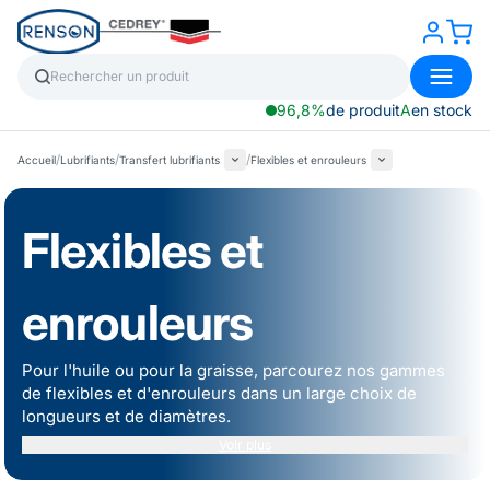
96,8%
de produit
A
en stock
/
/
/
Accueil
Lubrifiants
Transfert lubrifiants
Flexibles et enrouleurs
Flexibles et
enrouleurs
Pour l'huile ou pour la graisse, parcourez nos gammes
de flexibles et d'enrouleurs dans un large choix de
longueurs et de diamètres.
Voir plus