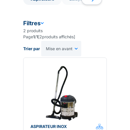
Aspirateurs
Balayeuses
Accessoire
Filtres
2
produits
Page
1
/
1
[
2
produits affichés
]
Trier par
ASPIRATEUR INOX