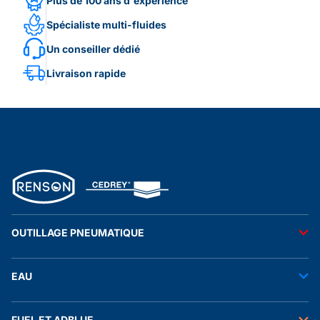
Plus de 100 ans d'expérience
Spécialiste multi-fluides
Un conseiller dédié
Livraison rapide
OUTILLAGE PNEUMATIQUE
Outils pneumatiques
EAU
Accessoires pneumatiques
Transfert de l'eau
FUEL ET ADBLUE