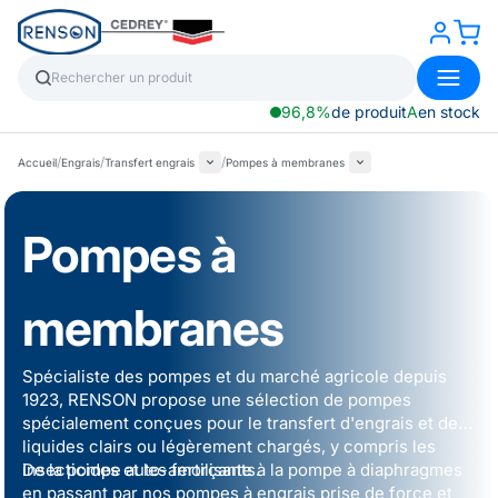
96,8%
de produit
A
en stock
/
/
/
Accueil
Engrais
Transfert engrais
Pompes à membranes
Pompes à
membranes
Spécialiste des pompes et du marché agricole depuis
1923, RENSON propose une sélection de pompes
spécialement conçues pour le transfert d'engrais et de
liquides clairs ou légèrement chargés, y compris les
insecticides et les fertilisants.
De la
pompe auto-amorçante
à la pompe à diaphragmes
en passant par nos
pompes à engrais prise de force
et