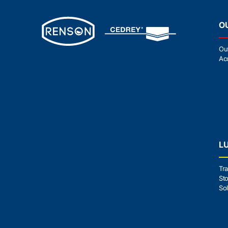
O
Ou
Ac
L
Tra
Sto
Sol