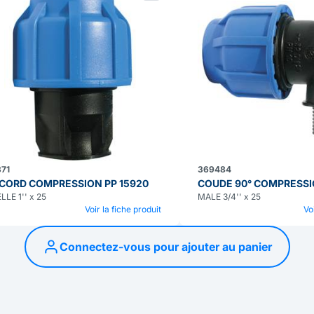
71
369484
CORD COMPRESSION PP 15920
COUDE 90° COMPRESSI
LE 1'' x 25
MALE 3/4'' x 25
Voir la fiche produit
Vo
Connectez-vous pour ajouter au panier