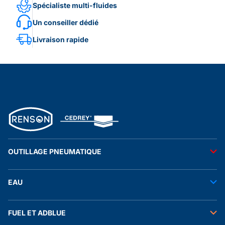
Spécialiste multi-fluides
Un conseiller dédié
Livraison rapide
OUTILLAGE PNEUMATIQUE
Outils pneumatiques
EAU
Accessoires pneumatiques
Transfert de l'eau
FUEL ET ADBLUE
Tuyaux
Stockage de l'eau