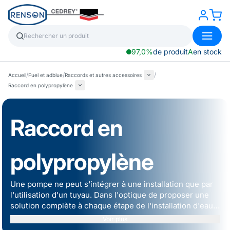
97,0%
de produit
A
en stock
/
/
/
Accueil
Fuel et adblue
Raccords et autres accessoires
Raccord en polypropylène
Raccord en
polypropylène
Une pompe ne peut s'intégrer à une installation que par
l'utilisation d'un tuyau. Dans l'optique de proposer une
solution complète à chaque étape de l'installation d'eau,
les équipes RENSON ont sélectionné une gamme de
Voir plus
tuyaux en fonction du fluide à transférer et de la