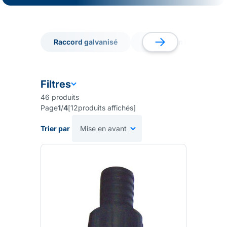
pression à respecter. Découvrez notre gamme de tuyaux
Polyéthylènes, Spiralés, Cristal, d'Arrosage & Plats.
Raccord galvanisé
Raccord en laiton
Raccord galvanisé
Raccord en laiton
Filtres
46
produits
Page
1
/
4
[
12
produits affichés
]
Trier par