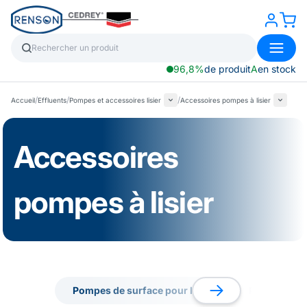
96,8%
de produit
A
en stock
/
/
/
Accueil
Effluents
Pompes et accessoires lisier
Accessoires pompes à lisier
Accessoires
pompes à lisier
Pompes de surface pour lisier
Pompes de re
Pompes de surface pour lisier
Pompes de re