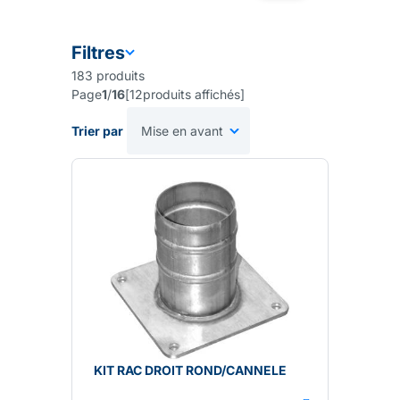
Filtres
183
produits
Page
1
/
16
[
12
produits affichés
]
Trier par
KIT RAC DROIT ROND/CANNELE