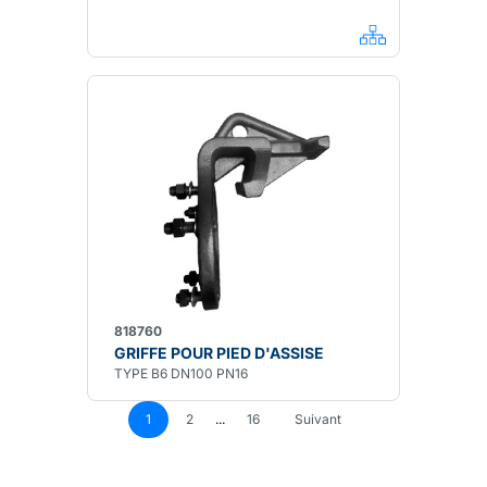
818760
GRIFFE POUR PIED D'ASSISE
TYPE B6 DN100 PN16
1
2
...
16
Suivant