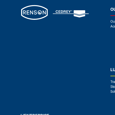
O
Ou
Ac
L
Tra
Sto
Sol