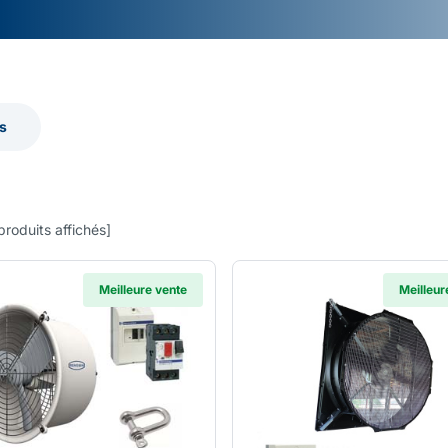
s
s
produits affichés
]
Meilleure vente
Meilleur