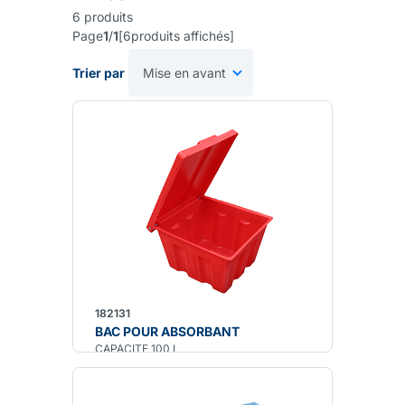
6
produits
Page
1
/
1
[
6
produits affichés
]
Trier par
182131
BAC POUR ABSORBANT
CAPACITE 100 L