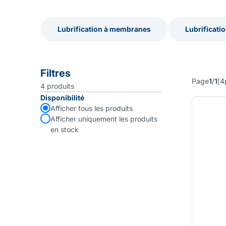
Lubrification à membranes
Lubrificati
Lubrification à membranes
Lubrificati
Filtres
Page
1
/
1
[
4
4
produits
Disponibilité
Afficher tous les produits
Afficher uniquement les produits
en stock