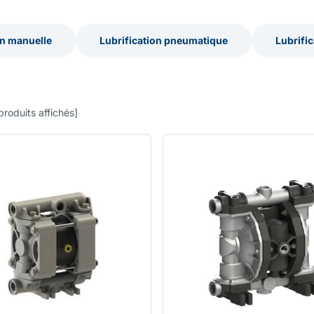
on manuelle
Lubrification pneumatique
Lubrific
on manuelle
Lubrification pneumatique
Lubrific
produits affichés
]