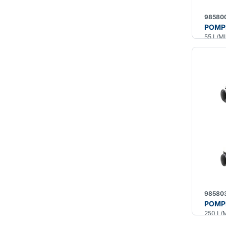
98580
POMP
55 L/M
98580
POMP
250 L/