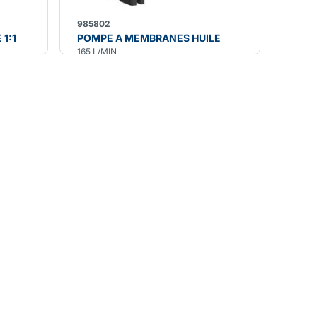
985802
1:1
POMPE A MEMBRANES HUILE
165 L/MIN