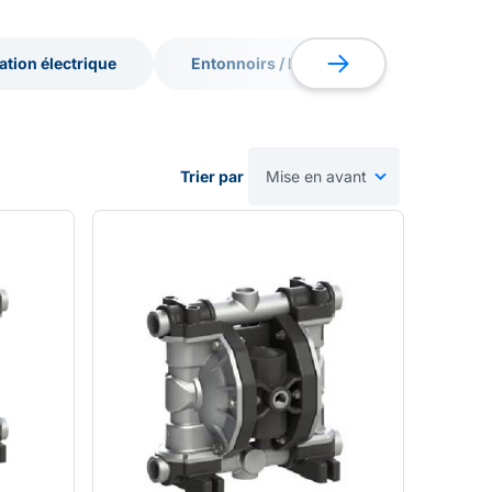
ation électrique
Entonnoirs / brocs
Pulvérisat
ation électrique
Entonnoirs / brocs
Pulvérisat
Trier par