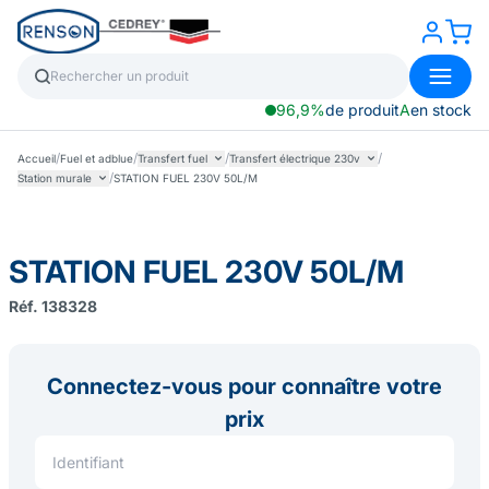
96,9%
de produit
A
en stock
/
/
/
/
Accueil
Fuel et adblue
Transfert fuel
Transfert électrique 230v
/
Station murale
STATION FUEL 230V 50L/M
STATION FUEL 230V 50L/M
Réf. 138328
Connectez-vous pour connaître votre
prix